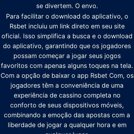
se divertem. O envo.
Para facilitar o download do aplicativo, o
Rsbet incluiu um link direto em seu site
oficial. Isso simplifica a busca e o download
do aplicativo, garantindo que os jogadores
possam começar a jogar seus jogos
favoritos com apenas alguns toques na tela.
Com a opção de baixar o app Rsbet Com, os
jogadores têm a conveniência de uma
experiência de cassino completa no
conforto de seus dispositivos móveis,
combinando a emoção das apostas com a
liberdade de jogar a qualquer hora e em