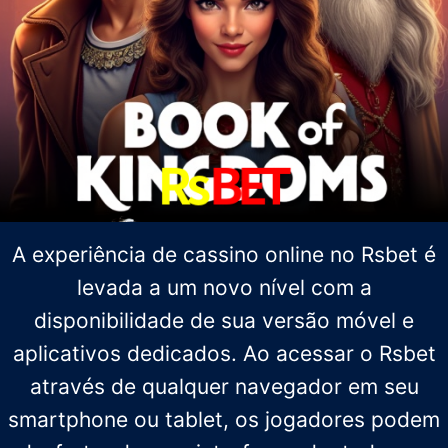
A experiência de cassino online no Rsbet é
levada a um novo nível com a
disponibilidade de sua versão móvel e
aplicativos dedicados. Ao acessar o Rsbet
através de qualquer navegador em seu
smartphone ou tablet, os jogadores podem