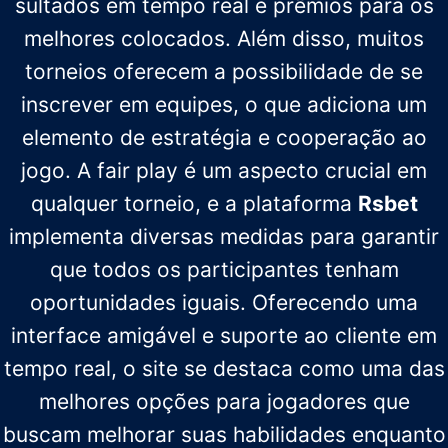
sultados em tempo real e prêmios para os
melhores colocados. Além disso, muitos
torneios oferecem a possibilidade de se
inscrever em equipes, o que adiciona um
elemento de estratégia e cooperação ao
jogo. A fair play é um aspecto crucial em
qualquer torneio, e a plataforma
Rsbet
implementa diversas medidas para garantir
que todos os participantes tenham
oportunidades iguais. Oferecendo uma
interface amigável e suporte ao cliente em
tempo real, o site se destaca como uma das
melhores opções para jogadores que
buscam melhorar suas habilidades enquanto