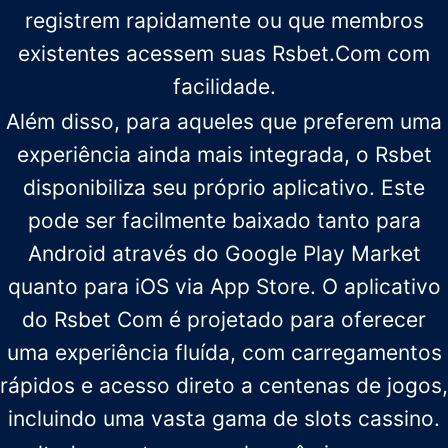
registrem rapidamente ou que membros
existentes acessem suas Rsbet.Com com
facilidade.
Além disso, para aqueles que preferem uma
experiência ainda mais integrada, o Rsbet
disponibiliza seu próprio aplicativo. Este
pode ser facilmente baixado tanto para
Android através do Google Play Market
quanto para iOS via App Store. O aplicativo
do Rsbet Com é projetado para oferecer
uma experiência fluída, com carregamentos
rápidos e acesso direto a centenas de jogos,
incluindo uma vasta gama de slots cassino.