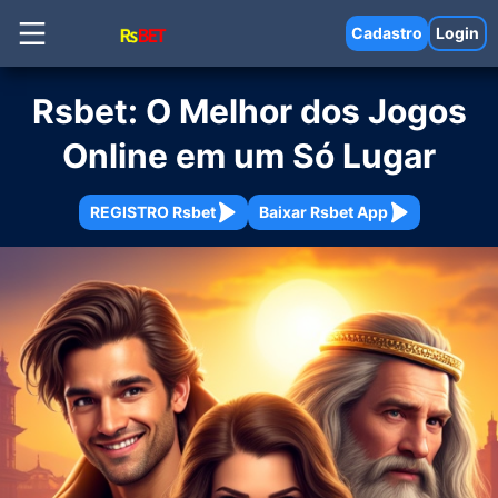
Cadastro
Login
Rsbet: O Melhor dos Jogos
Online em um Só Lugar
REGISTRO Rsbet
Baixar Rsbet App